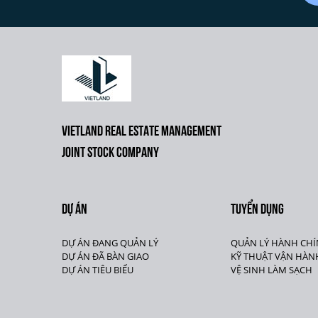
VIETLAND REAL ESTATE MANAGEMENT
JOINT STOCK COMPANY
DỰ ÁN
TUYỂN DỤNG
DỰ ÁN ĐANG QUẢN LÝ
QUẢN LÝ HÀNH CH
DỰ ÁN ĐÃ BÀN GIAO
KỸ THUẬT VẬN HÀN
DỰ ÁN TIÊU BIỂU
VỆ SINH LÀM SẠCH