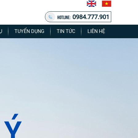
0984.777.901
HOTLINE:
Ụ
TUYỂN DỤNG
TIN TỨC
LIÊN HỆ