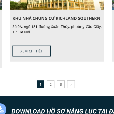
KHU NHÀ CHUNG CƯ RICHLAND SOUTHERN
Số 9A, ngõ 181 đường Xuân Thủy, phường Cầu Giấy,
TP. Hà Nội
XEM CHI TIẾT
1
2
3
›
DOWNLOAD HỒ SƠ NĂNG LỰC TẠI Đ