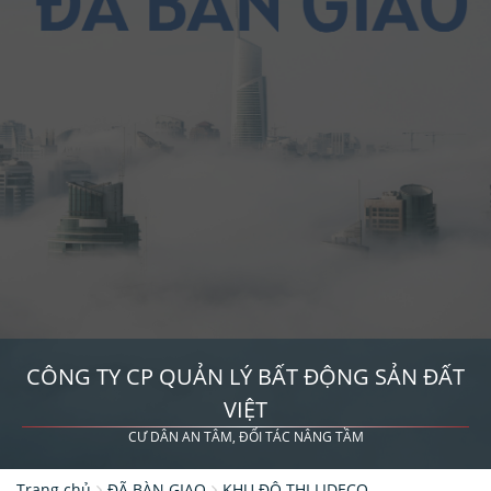
CÔNG TY CP QUẢN LÝ BẤT ĐỘNG SẢN ĐẤT
VIỆT
CƯ DÂN AN TÂM, ĐỐI TÁC NÂNG TẦM
Trang chủ
ĐÃ BÀN GIAO
KHU ĐÔ THỊ LIDECO