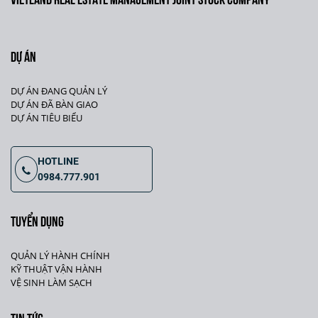
DỰ ÁN
DỰ ÁN ĐANG QUẢN LÝ
DỰ ÁN ĐÃ BÀN GIAO
DỰ ÁN TIÊU BIỂU
HOTLINE
0984.777.901
TUYỂN DỤNG
QUẢN LÝ HÀNH CHÍNH
KỸ THUẬT VẬN HÀNH
VỆ SINH LÀM SẠCH
TIN TỨC