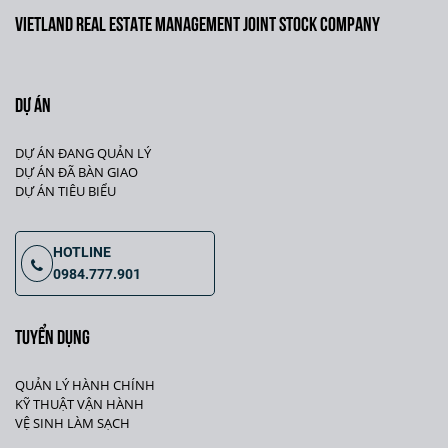
VIETLAND REAL ESTATE MANAGEMENT JOINT STOCK COMPANY
DỰ ÁN
DỰ ÁN ĐANG QUẢN LÝ
DỰ ÁN ĐÃ BÀN GIAO
DỰ ÁN TIÊU BIỂU
HOTLINE
0984.777.901
TUYỂN DỤNG
QUẢN LÝ HÀNH CHÍNH
KỸ THUẬT VẬN HÀNH
VỆ SINH LÀM SẠCH