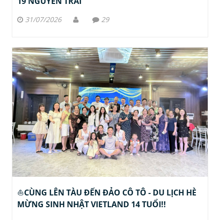
19 NGUYỄN TRÃI
31/07/2026
29
⛵️CÙNG LÊN TÀU ĐẾN ĐẢO CÔ TÔ - DU LỊCH HÈ
MỪNG SINH NHẬT VIETLAND 14 TUỔI!!