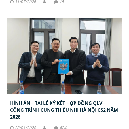
31/07/2026
15
HÌNH ẢNH TẠI LỄ KÝ KẾT HỢP ĐỒNG QLVH
CÔNG TRÌNH CUNG THIẾU NHI HÀ NỘI CS2 NĂM
2026
28/01/2026
424