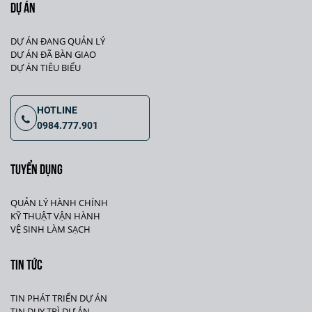
DỰ ÁN
DỰ ÁN ĐANG QUẢN LÝ
DỰ ÁN ĐÃ BÀN GIAO
DỰ ÁN TIÊU BIỂU
HOTLINE
0984.777.901
TUYỂN DỤNG
QUẢN LÝ HÀNH CHÍNH
KỸ THUẬT VẬN HÀNH
VỆ SINH LÀM SẠCH
TIN TỨC
TIN PHÁT TRIỂN DỰ ÁN
TIN DUY TRÌ DỰ ÁN