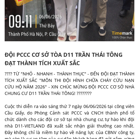
ĐỘI PCCC CƠ SỞ TÒA D11 TRẦN THÁI TÔNG
ĐẠT THÀNH TÍCH XUẤT SẮC
???? TỪ "NHỎ - NHANH - THÀNH THỤC" - ĐẾN ĐỘI ĐẠT THÀNH
TÍCH XUẤT SẮC "MÔN THI ĐỘI HÌNH CHỮA CHÁY CỨU NẠN
CỨU HỘ NĂM 2026" - XIN CHÚC MỪNG ĐỘI PCCC CƠ SỞ NHÀ
CHUNG CƯ D11 TRẦN THÁI TÔNG! ????????
Cuộc thi diễn ra vào sáng thứ 7 ngày 06/06/2026 tại công viên
Cầu Giấy, do Phòng Cảnh sát PCCC và CNCH thành phố tổ
chức dành cho các đội cơ sở tại nhà chung cư, tự hào khi đội
nhà D11-VIETLAND đã xuất sắc nhận giải thưởng cao nhất.
Đây không chỉ là niềm tự hào về năng lực của CBNV công ty,
mà còn là sự an tâm của cư dân khách hàng đã gửi gắm, xứng