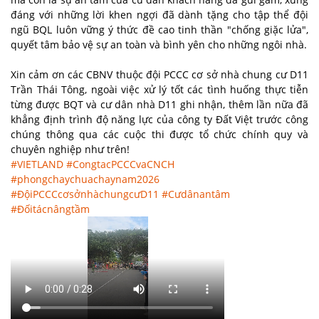
đáng với những lời khen ngợi đã dành tặng cho tập thể đội
ngũ BQL luôn vững ý thức đề cao tinh thần "chống giặc lửa",
quyết tâm bảo vệ sự an toàn và bình yên cho những ngôi nhà.
Xin cảm ơn các CBNV thuộc đội PCCC cơ sở nhà chung cư D11
Trần Thái Tông, ngoài việc xử lý tốt các tình huống thực tiễn
từng được BQT và cư dân nhà D11 ghi nhận, thêm lần nữa đã
khẳng định trình độ năng lực của công ty Đất Việt trước công
chúng thông qua các cuộc thi được tổ chức chính quy và
chuyên nghiệp như trên!
#VIETLAND
#CongtacPCCCvaCNCH
#phongchaychuachaynam2026
#ĐộiPCCCcơsởnhàchungcưD11
#Cưdânantâm
#Đốitácnângtầm