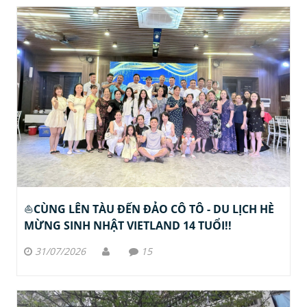
⛵️CÙNG LÊN TÀU ĐẾN ĐẢO CÔ TÔ - DU LỊCH HÈ
MỪNG SINH NHẬT VIETLAND 14 TUỔI!!
31/07/2026
15