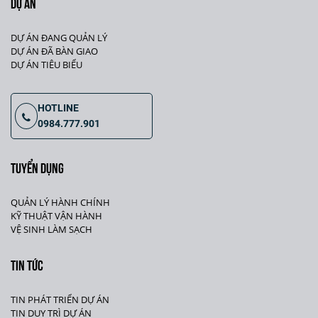
DỰ ÁN
DỰ ÁN ĐANG QUẢN LÝ
DỰ ÁN ĐÃ BÀN GIAO
DỰ ÁN TIÊU BIỂU
HOTLINE
0984.777.901
TUYỂN DỤNG
QUẢN LÝ HÀNH CHÍNH
KỸ THUẬT VẬN HÀNH
VỆ SINH LÀM SẠCH
TIN TỨC
TIN PHÁT TRIỂN DỰ ÁN
TIN DUY TRÌ DỰ ÁN